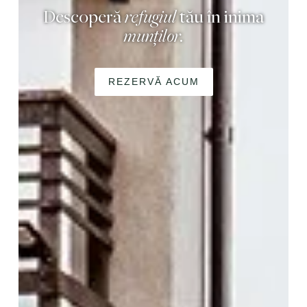
Descoperă
refugiul
tău
în inima
munților.
REZERVĂ ACUM